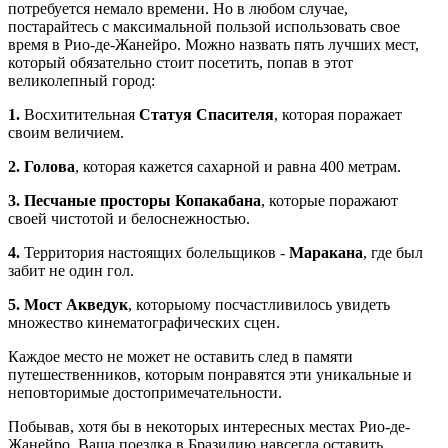
потребуется немало времени. Но в любом случае,
постарайтесь с максимальной пользой использовать свое
время в Рио-де-Жанейро. Можно назвать пять лучших мест,
который обязательно стоит посетить, попав в этот
великолепный город:
1.
Восхитительная
Статуя Спасителя
, которая поражает
своим величием.
2.
Голова
, которая кажется сахарной и равна 400 метрам.
3.
Песчаные просторы Копакабана
, которые поражают
своей чистотой и белоснежностью.
4.
Территория настоящих болельщиков -
Маракана
, где был
забит не один гол.
5.
Мост Акведук
, которыому посчастливилось увидеть
множество кинематографических сцен.
Каждое место не может не оставить след в памяти
путешественников, которым понравятся эти уникальные и
неповторимые достопримечательности.
Побывав, хотя бы в некоторых интересных местах Рио-де-
Жанейро, Ваша поездка в Бразилию навсегда оставить