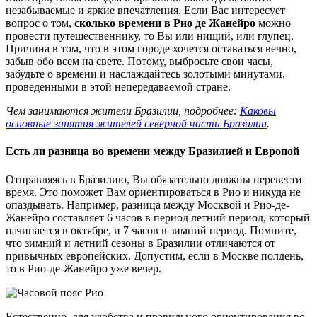
незабываемые и яркие впечатления. Если Вас интересует
вопрос о том,
сколько времени в Рио де Жанейро
можно
провести путешественнику, то Вы или нищий, или глупец.
Причина в том, что в этом городе хочется оставаться вечно,
забыв обо всем на свете. Потому, выбросьте свои часы,
забудьте о времени и наслаждайтесь золотыми минутами,
проведенными в этой непередаваемой стране.
Чем занимаются жители Бразилии, подробнее:
Каковы
основные занятия жителей северной части Бразилии
.
Есть ли разница во времени между Бразилией и Европой
Отправляясь в Бразилию, Вы обязательно должны перевести
время. Это поможет Вам ориентироваться в Рио и никуда не
опаздывать. Например, разница между Москвой и Рио-де-
Жанейро составляет 6 часов в период летний период, который
начинается в октябре, и 7 часов в зимний период. Помните,
что зимний и летний сезоны в Бразилии отличаются от
привычных европейских. Допустим, если в Москве полдень,
то в Рио-де-Жанейро уже вечер.
Естественно, для удобства и правильного ориентирования во