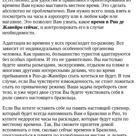
времени Вам нужно выставить местное время. Это сделать
абсолютно не проблематично. Вам нужно всего лишь взять и
посмотреть на часы в аэропорту или в любом кафе или
магазине. Это позволит Вам узнать, какое
время в Рио де
Жанейро сейчас
, и контролировать его в случае
необходимости.
Адаптация во времени у всех происходит по-разному. Все
зависит от индивидуальных особенностей организма
человека. Как правило, большинство туристов адаптируются
без особых проблем. И это не удивительно. Вы настолько
будете заняты разъездами, экскурсиями, отдыхом на пляже и
многими другими интересными делами, что во время
пребывания в Рио-де-Жанейро спать хотеться не будет. В том
случае, если Вы чувствуете изможденность, не стоит ложиться
спать по привычному режиму. Ваша задача перебороть свое
тело, и уже через двое суток Вы будете чувствовать себя в
роли самого настоящего бразильца.
Если Вы хотите оставить себе на память настоящий сувенир,
который будет всегда напоминать Вам о Бразилии и Рио, то
купите недорогие часы на раскладке, которые будут идти по
местному времени. Так, Вы сможете прилетев домой
вспоминать о том, сколько сейчас времени в Бразилии,
прогуливаться в памяти по излюбленным местам, и лелеять