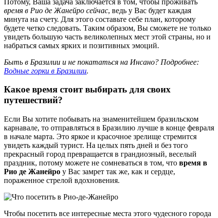
Потому, Ваша задача заключается в том, чтобы проживать
время в Рио де Жанейро сейчас
, ведь у Вас будет каждая
минута на счету. Для этого составьте себе план, которому
будете четко следовать. Таким образом, Вы сможете не только
увидеть большую часть великолепных мест этой страны, но и
набраться самых ярких и позитивных эмоций.
Быть в Бразилии и не покататься на Инсано? Подробнее:
Водные горки в Бразилии
.
Какое время стоит выбирать для своих
путешествий?
Если Вы хотите побывать на знаменитейшем бразильском
карнавале, то отправляться в Бразилию лучше в конце февраля
в начале марта. Это яркое и красочное зрелище стремится
увидеть каждый турист. На целых пять дней и без того
прекрасный город превращается в грандиозный, веселый
праздник, потому можете не сомневаться в том, что
время в
Рио де Жанейро
у Вас замрет так же, как и сердце,
пораженное стрелой вдохновения.
Чтобы посетить все интересные места этого чудесного города