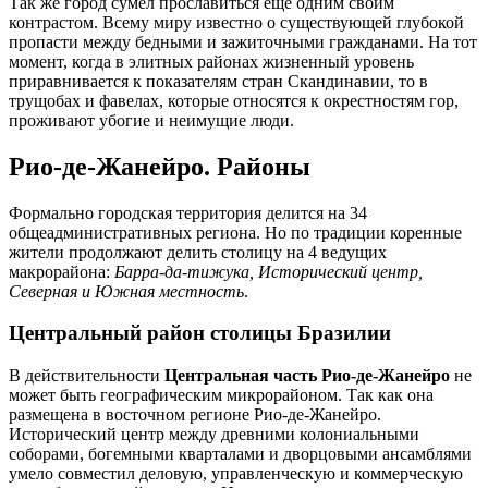
Так же город сумел прославиться еще одним своим
контрастом. Всему миру известно о существующей глубокой
пропасти между бедными и зажиточными гражданами. На тот
момент, когда в элитных районах жизненный уровень
приравнивается к показателям стран Скандинавии, то в
трущобах и фавелах, которые относятся к окрестностям гор,
проживают убогие и неимущие люди.
Рио-де-Жанейро. Районы
Формально городская территория делится на 34
общеадминистративных региона. Но по традиции коренные
жители продолжают делить столицу на 4 ведущих
макрорайона:
Барра-да-тижука, Исторический центр,
Северная и Южная местность
.
Центральный район столицы Бразилии
В действительности
Центральная часть Рио-де-Жанейро
не
может быть географическим микрорайоном. Так как она
размещена в восточном регионе Рио-де-Жанейро.
Исторический центр между древними колониальными
соборами, богемными кварталами и дворцовыми ансамблями
умело совместил деловую, управленческую и коммерческую