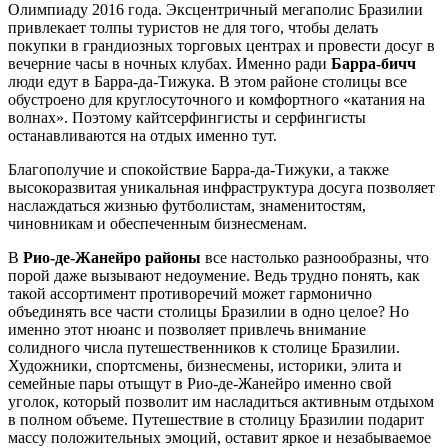
Олимпиаду 2016 года. Эксцентричный мегаполис Бразилии
привлекает толпы туристов не для того, чтобы делать
покупки в грандиозных торговых центрах и провести досуг в
вечерние часы в ночных клубах. Именно ради
Барра-бичч
люди едут в Барра-да-Тижука. В этом районе столицы все
обустроено для круглосуточного и комфортного «катания на
волнах». Поэтому кайтсерфингисты и серфингисты
останавливаются на отдых именно тут.
Благополучие и спокойствие Барра-да-Тижуки, а также
высокоразвитая уникальная инфраструктура досуга позволяет
наслаждаться жизнью футболистам, знаменитостям,
чиновникам и обеспеченным бизнесменам.
В
Рио-де-Жанейро районы
все настолько разнообразны, что
порой даже вызывают недоумение. Ведь трудно понять, как
такой ассортимент противоречий может гармонично
объединять все части столицы Бразилии в одно целое? Но
именно этот нюанс и позволяет привлечь внимание
солидного числа путешественников к столице Бразилии.
Художники, спортсмены, бизнесмены, историки, элита и
семейные пары отыщут в Рио-де-Жанейро именно свой
уголок, который позволит им насладиться активным отдыхом
в полном объеме. Путешествие в столицу Бразилии подарит
массу положительных эмоций, оставит яркое и незабываемое