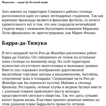
Маракана – сердце футбольной нации
Зато именно на территории Северного района столицы
расположился один из самых легендарных стадионов. Так как
коренные бразильцы являются фанатами футбола, то ничего
удивительного нет в том, что они соорудили величайший
стадион мира с названием бытующим названием Маракана.
Хотя официально он зарегистрирован, как Марио Филью.
Барра-да-Тижука
В юго-западной части Рио-де-Жанейро расположен район
Барра-да-Тижука. Он совершенно не похож на остальные
зоны столицы по внешнему виду. На этой территории
полностью отсутствуют многоэтажки и маленькие домики.
Вместо них поражают воображение дороговизной
масштабные торговые центры и кондоминиумы, бассейны,
спортивные залы и площадки. Сверкающая часть Рио-де-
Жанейро как бы переносит кусочек Майами в
столицу
Бразилии
. Рестораны, ночные клубы и модные бутики вместе
с длинным пляжем привлекают массы молодых
представителей светского общества. Так что здесь сутками
кипит бурная жизнь. Властями принято решение именно на
этом длинном пляже Барра-бичч провести летнюю