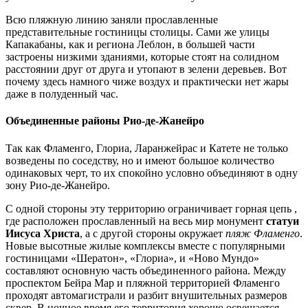
Всю пляжную линию заняли прославленные
представительные гостиницы столицы. Сами же улицы
Капакабаны, как и региона Леблон, в большей части
застроены низкими зданиями, которые стоят на солидном
расстоянии друг от друга и утопают в зелени деревьев. Вот
почему здесь намного чиже воздух и практически нет жары
даже в полуденный час.
Объединенные районы Рио-де-Жанейро
Так как Фламенго, Глориа, Ларанжейрас и Катете не только
возведены по соседству, но и имеют большое количество
одинаковых черт, то их спокойно условно объединяют в одну
зону Рио-де-Жанейро.
С одной стороны эту территорию ограничивает горная цепь ,
где расположен прославленный на весь мир монумент
статуи
Иисуса Христа
, а с другой стороны окружает
пляж Фламенго
.
Новые высотные жилые комплексы вместе с популярными
гостиницами «Шератон», «Глориа», и «Ново Мундо»
составляют основную часть объединенного района. Между
проспектом Бейра Мар и пляжной территорией Фламенго
проходят автомагистрали и разбит внушительных размеров
сквер. В ночное время его территория хорошо освещается.