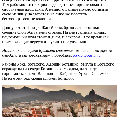
Там работают аттракционы для детишек, организованы
спортивные площадки. А немного дальше можно оставить
свою машину на автостоянке либо же посетить
бензозаправочные колонки.
Данную часть Рио-де-Жанейро выбрали для проживания
средние слои обитателей страны. На центральных улицах
неугомонный шум стоит и днем, и вечером. В то время как
примыкающие переулки и улицы полупустынны.
Национальная кухня Бразилии славится насыщенными вкусом
блюдами и разноробразием, подробнее:
Кухня Бразилии
.
Районы Урка, ботафого, Жардин Ботанико, Умаута и Ботафого
ограждены на севере Ботаническим садом, на западе –
горными склонами Вавилония, Кабритос, Урка и Сан-Жоао.
На юге они окружены пляжем Ботафого.