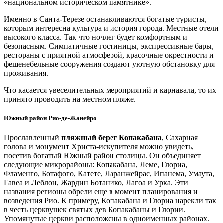
«национальном историческом памятнике».
Именно в Санта-Терезе останавливаются богатые туристы,
которым интересна культура и история города. Местные отели
высокого класса. Так что ночлег будет комфортным и
безопасным. Симпатичные гостиницы, экспрессивные бары,
рестораны с приятной атмосферой, красочные окрестности и
фешенебельные сооружения создают уютную обстановку для
проживания.
Что касается увеселительных мероприятий и карнавала, то их
принято проводить на местном пляже.
Южный район Рио-де-Жанейро
Прославленный
пляжный берег Копакабана
, Сахарная
голова и монумент Христа-искупителя можно увидеть,
посетив богатый Южный район столицы. Он объединяет
следующие микрорайоны: Копакабана, Леме, Глориа,
Фламенго, Ботафого, Катете, Ларанжейрас, Ипанема, Умаута,
Гавеа и Леблон, Жардин Ботанико, Лагоа и Урка. Эти
названия регионы обрели еще в момент планирования и
возведения Рио. К примеру, Копакабана и Глориа нарекли так
в честь церквушек святых дев Копакабаны и Глории.
Упомянутые церкви расположены в одноименных районах.