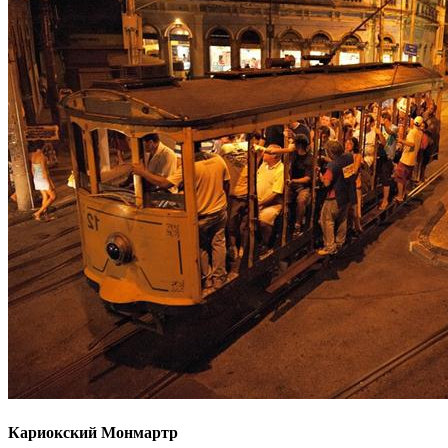
Кариокский Монмартр