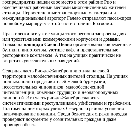
госпредприятия нашли свое место в этом районе Рио и
обеспечивают рабочими местами многочисленных жителей
столицы. Первостепенные транспортные магистрали и
междунациональный аэропорт Галеао отправляют пассажиров
по любому маршруту с этой части столицы Бразилии.
Практически все узкие улицы этого региона застроены двух
или трехэтажными коммерческими корпусами и домами.
Только на
площади Саенс-Пенья
организованы современные
бутики и кинотеатры, уютные кафе и представительные
ресторанные комплексы. А так на улицах практически не
встретить увеселительных заведений.
Северная часть Рио-де-Жанейро приютила на своей
территории малообеспеченных жителей столицы. На улицах
полным-полно представителей мелкой буржуазии,
несостоятельных чиновников, малообеспеченной
интеллигенции, обычных трудящих и неблагополучных
личностей. Эта часть рио-де-Жанейро славится
систематическими преступлениями, убийствами и грабежами.
Поэтому на некоторых улицах Северного района усиленно
патрулирование полиции. Среди белого дня стражи порядка
проверяют документы у сомнительных граждан и даже
проводят обыск.