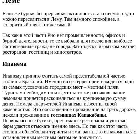
Леме
Если же бурная беспрерывная активность стала невмоготу, то
можно переселиться в Лему. Там намного спокойнее, а
колоритный пляж тот же самый.
Так как в этой части Рио нет промышленности, офисов и
бурной деятельности, то ее выбрали для поселения наиболее
состоятельные граждане города. Зато здесь с избытком хватает
ресторанов, гостиниц и кинотеатров.
Ипанема
Ипанему принято считать самой презентабельной частью
столицы Бразилии. Именно на ее территории находится одно
из самых тусовочных городских мест – местный пляж.
Туристам необходимо знать, что за то же распаковывание
чемодана придется раскошелиться на крупненькую сумму
денег. Номера апарт-отелей Ипанемы известны своей
камерностью. Это обособленное проживание на треть дороже,
нежели проживание в
гостиницах Капакабаны
.
Первоклассные бутики, престижные рестораны и уютные
бары удастся отыскать именно здесь. Но так как этот часть
столицы облюбовали туристы и эмигранты, то ознакомиться с
установленным местным бытом не получится.