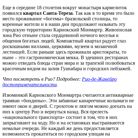
Еще в середине 18 столетия вокруг монастыря кармелиток
появился
квартал Санта-Тереза
. Так как в то время это было
место проживание «богемы» бразильской столицы, то
коренные жители и в наши дни продолжают называть эту
городскую территорию Кариокский Монмартр. Живописная
зона Рио отныне стала сердцевиной ночного веселья и
общения богатых людей. Компактный квартал радует глаз
роскошными виллами, церквями, музеем и мозаичной
лестницей. Если раньше здесь проживали аристократы, то
ныне – это гастрономическая мекка. В здешних ресторанах
можно отведать блюда стран мира и за трапезой полюбоваться
красочным видом на залив Гуанабара и городских пейзажей.
Что посмотреть в Рио? Подробнее:
Рио-де-Жанейро
достопримечательности
.
Изюминкой Кариокского Монмартра считаются антикварные
трамваи «бондиньо». Эти забавные канареечные колымаги не
имеют окон и дверей. С грохотом и лязгом можно доехать на
них к центру Рио и вернуться назад. Вся прелесть
«национального транспорта» состоит в том, что в них
запрыгивают на ходу. Но и на остановках выстраиваются
немалые очереди. Не каждый же день предоставляется
возможность прокатиться по городским улицам на