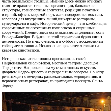
часть бразильской столицы. Именно здесь можно отыскать
главные правительственные организации, банковские
структуры, транспортные агентства, редакции печатных
изданий, офисы, морской порт, железнодорожные вокзалы,
аэропорт для внутренних линий,шикарные рестораны,
супермаркеты и кафе. Исторический центр – это комбинация
современных многоэтажных комплексов и старинных
сооружений. Именно здесь останавливаются деловые гости
Рио-де-Жанейро. В будни на этой территории бурно кипит
деятельность. Но в час сумерек и в субботу с воскресением
соблюдается тишина. Исключение проявляется только на
квартале кинотеатров.
Историческая часть столицы прославилась своей
Национальной библиотекой, местным театром, дворцом
Тирадентес, Национальным музеем изящных искусств,
дворцом Педро-Эрнесто и кафедральным собором. Но когда
речь заходит о вечерних развлекательных мероприятиях и
первоклассных ресторанах, то приходится посещать Санта-
Терезу.